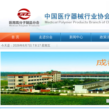
首 页
走进分会
新闻中心
政策
今天是：2026年8月7日 7:8:17 星期五