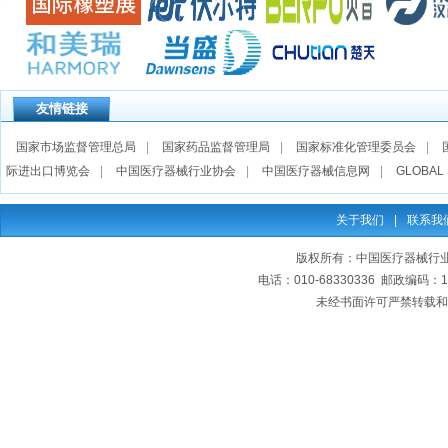
友情链接
国家市场监督管理总局
|
国家药品监督管理局
|
国家标准化管理委员会
|
际进出口博览会
|
中国医疗器械行业协会
|
中国医疗器械信息网
|
GLOBAL 
关于我们
|
联系我
版权所有：中国医疗器械行业协会
电话：010-68330336 邮政编码
未经书面许可严禁转载和复