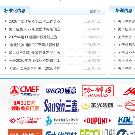
标准化信息
培训信息
更多
>>
2026年团体标准第二次工作会议...
2026-07-22
关于举办
关于征集2027年度团体标准预立...
2026-06-01
关于组织2
2025年度11项团体标准线上宣...
2026-05-28
关于举办《
"老化试验指南"和"灭菌相容性指...
2026-05-25
关于组织GB/
聚力标准制定 规范行业发展｜医...
2026-05-11
关于举办2
分会2026年度团体标准制修订工...
2026-03-06
关于举办《
国家药监局综合司关于2026年医...
2026-01-30
关于举办《