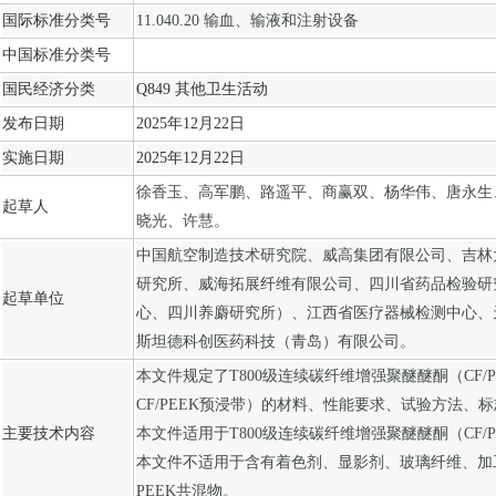
国际标准分类号
11.040.20 输血、输液和注射设备
中国标准分类号
国民经济分类
Q849
其他卫生活动
发布日期
2025
年
12
月
22
日
实施日期
2025
年
12
月
22
日
徐香玉、高军鹏、路遥平、商赢双、杨华伟、唐永生
起草人
晓光、许慧。
中国航空制造技术研究院、威高集团有限公司、吉林
研究所、威海拓展纤维有限公司、四川省药品检验研
起草单位
心、四川养麝研究所）、江西省医疗器械检测中心、
斯坦德科创医药科技（青岛）有限公司。
本文件规定了T800级连续碳纤维增强聚醚醚酮（CF/
CF/PEEK预浸带）的材料、性能要求、试验方法、
主要技术内容
本文件适用于T800级连续碳纤维增强聚醚醚酮（CF/
本文件不适用于含有着色剂、显影剂、玻璃纤维、加
PEEK共混物。