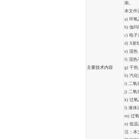
南。
本文件
a) 环
b) 伽
c) 电
d) X
e) 湿
f) 
主要技术内容
g) 干
h) 
i) 二
j) 二
k) 
l) 液
m) 
n) 
注：本