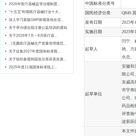
中国标准分类号
2026年医疗器械监管法规制度...
“十五五”时期医疗器械行业十大...
国民经济分类
Q849
深入学习新版GMP新规落地全流...
发布日期
2025
年
关于举办缝合线注册公益培训的通知
实施日期
2025
年
关于2026年7月～8月医疗器...
闫宁、
《无菌医疗器械生产质量管理规范...
起草人
艳、方
关于征集2027年度团体标准预...
永忠。
关于组织参观韩国首尔美容美发展...
安徽和
2025年度11项团体标准线上...
限公司
东威高
市宇寿
起草单位
公司、
药品检
评查验
波新跃
本文件