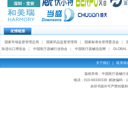
友情链接
国家市场监督管理总局
|
国家药品监督管理局
|
国家标准化管理委员会
|
际进出口博览会
|
中国医疗器械行业协会
|
中国医疗器械信息网
|
GLOBAL 
关于我们
|
联系我
版权所有：中国医疗器械行业协会
电话：010-68330336 邮政编码
未经书面许可严禁转载和复