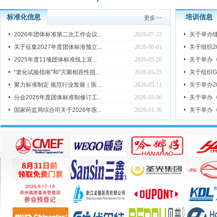
标准化信息
培训信息
更多
>>
2026年团体标准第二次工作会议...
2026-07-22
关于举办
关于征集2027年度团体标准预立...
2026-06-01
关于组织2
2025年度11项团体标准线上宣...
2026-05-28
关于举办《
"老化试验指南"和"灭菌相容性指...
2026-05-25
关于组织GB/
聚力标准制定 规范行业发展｜医...
2026-05-11
关于举办2
分会2026年度团体标准制修订工...
2026-03-06
关于举办《
国家药监局综合司关于2026年医...
2026-01-30
关于举办《