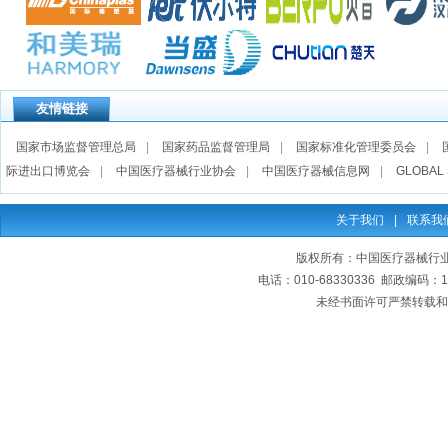
友情链接
国家市场监督管理总局
|
国家药品监督管理局
|
国家标准化管理委员会
|
际进出口博览会
|
中国医疗器械行业协会
|
中国医疗器械信息网
|
GLOBAL 
关于我们
|
联系我
版权所有：中国医疗器械行业协会
电话：010-68330336 邮政编码
未经书面许可严禁转载和复