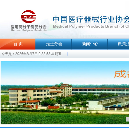
首 页
走进分会
新闻中心
政策
今天是：2026年8月7日 9:33:53 星期五