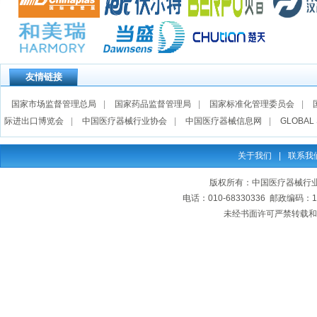
友情链接
国家市场监督管理总局
|
国家药品监督管理局
|
国家标准化管理委员会
|
际进出口博览会
|
中国医疗器械行业协会
|
中国医疗器械信息网
|
GLOBAL 
关于我们
|
联系我
版权所有：中国医疗器械行业协会
电话：010-68330336 邮政编码
未经书面许可严禁转载和复