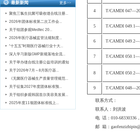
最新新闻
更多
>>
4
T/CAMDI 047—2
聚焦三氯生抗菌可吸收缝合线注册...
2026年团体标准第二次工作会...
5
T/CAMDI 049.1—
关于组团参观Medtec 20...
2026年医疗器械监管法规制度...
6
T/CAMDI 049.2—
“十五五”时期医疗器械行业十大...
深入学习新版GMP新规落地全流...
7
T/CAMDI 050.1—
关于举办缝合线注册公益培训的通知
关于2026年7月～8月医疗器...
8
T/CAMDI 050.2—
《无菌医疗器械生产质量管理规范...
关于征集2027年度团体标准预...
9
T/CAMDI 048—2
关于组织参观韩国首尔美容美发展...
联系方式：
2025年度11项团体标准线上...
联系人：刘洪波
电 话：010-68330336
邮 箱：gaofenzizhipin@